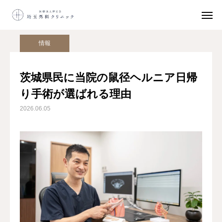
院長コラム
情報
茨城県民に当院の鼠径ヘルニア日帰り手術が選ばれる理由
情報
ネット
予約
茨城県民に当院の鼠径ヘルニア日帰
鼠径ヘルニア
日帰り手術
り手術が選ばれる理由
2026.06.05
初診の方へ
アクセス
鼠径ヘルニアとは
日帰り手術
選ばれる理由
初診の方へ