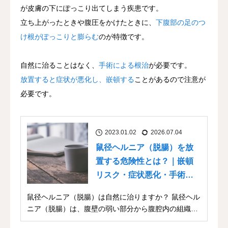
が皮膚の下にぽっこり出てしまう疾患です。
立ち上がったときや腹圧をかけたときに、
下腹部の足のつ
け根がぽっこりと膨らむ
のが特徴です。
自然に治ることはなく、
手術による根治
が必要です。
放置すると症状が悪化し、嵌頓する
ことがあるので注意が
必要です。
2023.01.02
2026.07.04
鼠径ヘルニア（脱腸）を放
置する危険性とは？｜嵌頓
リスク・症状悪化・手術の
必要性
鼠径ヘルニア（脱腸）は自然に治りますか？ 鼠径ヘル
ニア（脱腸）は、腹壁の弱い部分から腹腔内の組織
（腸...