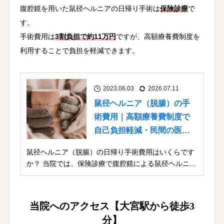
腹腔鏡を用いた鼠径ヘルニアの日帰り手術は
保険診療
で
す。
手術費用は
3割負担で約11万円
ですが、高額療養費制度を
利用することで負担を軽減できます。
2023.06.03
2026.07.11
鼠径ヘルニア（脱腸）の手
術費用｜高額療養費制度で
自己負担軽減・民間の医療
保険
鼠径ヘルニア（脱腸）の日帰り手術費用はいくらです
か？ 当院では、保険診療で腹腔鏡による鼠径ヘルニア
（...
当院へのアクセス【大宮駅から徒歩3
分】