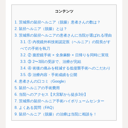
コンテンツ
1.
茨城県の鼠径ヘルニア（脱腸）患者さんの数は？
2.
鼠径ヘルニア（脱腸）とは？
3.
茨城県の鼠径ヘルニアの患者さんに当院が選ばれる理由
3.1.
① 内視鏡外科技術認定医（ヘルニア）の院長がす
べての手術を執刀
3.2.
② 腹腔鏡手術 × 全身麻酔 × 日帰りを同時に実現
3.3.
③ 2〜3回の受診で、治療が完結
3.4.
④ 術後の痛みを軽減する低侵襲手術へのこだわり
3.5.
⑤ 治療内容・手術成績を公開
4.
患者さんの口コミ（Google）
5.
鼠径ヘルニアの手術費用
6.
当院へのアクセス【大宮駅から徒歩3分】
7.
茨城県の鼠径ヘルニア手術ハイボリュームセンター
8.
よくある質問（FAQ）
9.
鼠径ヘルニア（脱腸）の治療は当院に相談を！