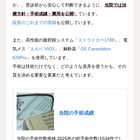
か」、受診前から安心して判断できるように、
当院では治
療方針・手術成績・費用を公開
しています。
院長のこれまでの実績
も公開しています。
また、高性能の腹腔鏡システム「
ストライカー1788
」、電
気メス「
エルベ VIO3
」、麻酔器「
GE Carestation
620Pro
」を使用しています。
手術は技術だけでなく、どのような道具を使うかも、その
質を決める重要な要素だと考えています。
当院の手術成績
当院の手術件数推移 2025年の総手術件数は534件でし