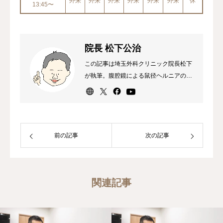
外来
外来
外来
外来
外来
外来
休
13:45〜
院長 松下公治
この記事は埼玉外科クリニック院長松下
が執筆。腹腔鏡による鼠径ヘルニアの日
帰り手術が専門。外科専門医、消化器外
科専門医・指導医、内視鏡外科技術認定
医（ヘルニア）。
前の記事
次の記事
関連記事