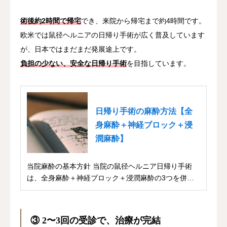
術後約2時間で帰宅
でき、来院から帰宅まで約4時間です。
欧米では鼠径ヘルニアの日帰り手術が広く普及しています
が、日本ではまだまだ発展途上です。
負担の少ない、安全な日帰り手術
を目指しています。
日帰り手術の麻酔方法【全
身麻酔＋神経ブロック＋浸
潤麻酔】
当院麻酔の基本方針 当院の鼠径ヘルニア日帰り手術
は、全身麻酔＋神経ブロック＋浸潤麻酔の3つを併用
して...
③ 2〜3回の受診で、治療が完結