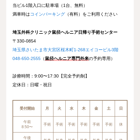
当ビル1階入口に駐車場（1台、無料）
満車時は
コインパーキング
（有料）をご利用ください
埼玉外科クリニック鼠径ヘルニア日帰り手術センター
〒330-0854
埼玉県さいたま市大宮区桜木町1-268エイコービル3階
048-650-2555
（
鼠径ヘルニア専門外来
の予約専用）
診療時間：9:00〜17:30【完全予約制】
定休日：日曜・祝日
受付開始
月
火
水
木
金
土
日
午前
手術
手術
手術
手術
手術
手術
休
8:50〜
午後