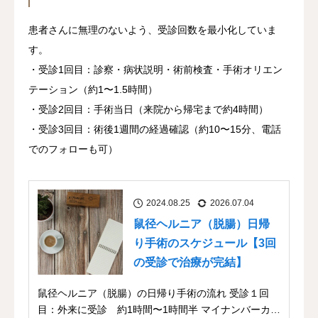
患者さんに無理のないよう、受診回数を最小化していま
す。
・受診1回目：診察・病状説明・術前検査・手術オリエン
テーション（約1〜1.5時間）
・受診2回目：手術当日（来院から帰宅まで約4時間）
・受診3回目：術後1週間の経過確認（約10〜15分、電話
でのフォローも可）
2024.08.25
2026.07.04
鼠径ヘルニア（脱腸）日帰
り手術のスケジュール【3回
の受診で治療が完結】
鼠径ヘルニア（脱腸）の日帰り手術の流れ 受診１回
目：外来に受診 約1時間〜1時間半 マイナンバーカ