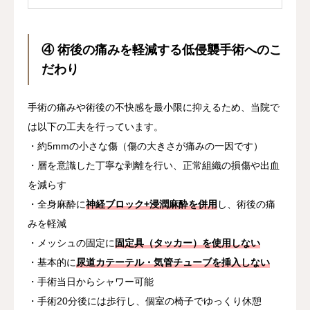
ー...
④ 術後の痛みを軽減する低侵襲手術へのこ
だわり
手術の痛みや術後の不快感を最小限に抑えるため、当院で
は以下の工夫を行っています。
・約5mmの小さな傷（傷の大きさが痛みの一因です）
・層を意識した丁寧な剥離を行い、正常組織の損傷や出血
を減らす
・全身麻酔に
神経ブロック+浸潤麻酔を併用
し、術後の痛
みを軽減
・メッシュの固定に
固定具（タッカー）を使用しない
・基本的に
尿道カテーテル・気管チューブを挿入しない
・手術当日からシャワー可能
・手術20分後には歩行し、個室の椅子でゆっくり休憩