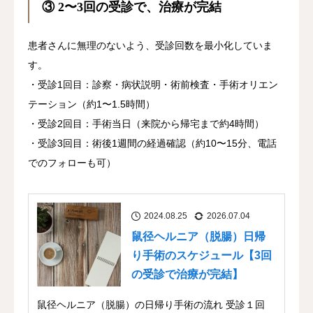
③ 2〜3回の受診で、治療が完結
患者さんに無理のないよう、受診回数を最小化していま
す。
・受診1回目：診察・病状説明・術前検査・手術オリエン
テーション（約1〜1.5時間）
・受診2回目：手術当日（来院から帰宅まで約4時間）
・受診3回目：術後1週間の経過確認（約10〜15分、電話
でのフォローも可）
2024.08.25
2026.07.04
鼠径ヘルニア（脱腸）日帰
り手術のスケジュール【3回
の受診で治療が完結】
鼠径ヘルニア（脱腸）の日帰り手術の流れ 受診１回