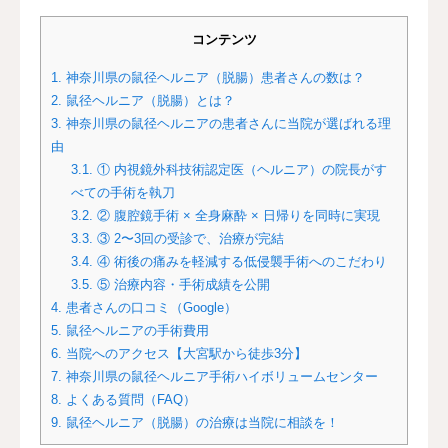
コンテンツ
1.
神奈川県の鼠径ヘルニア（脱腸）患者さんの数は？
2.
鼠径ヘルニア（脱腸）とは？
3.
神奈川県の鼠径ヘルニアの患者さんに当院が選ばれる理
由
3.1.
① 内視鏡外科技術認定医（ヘルニア）の院長がす
べての手術を執刀
3.2.
② 腹腔鏡手術 × 全身麻酔 × 日帰りを同時に実現
3.3.
③ 2〜3回の受診で、治療が完結
3.4.
④ 術後の痛みを軽減する低侵襲手術へのこだわり
3.5.
⑤ 治療内容・手術成績を公開
4.
患者さんの口コミ（Google）
5.
鼠径ヘルニアの手術費用
6.
当院へのアクセス【大宮駅から徒歩3分】
7.
神奈川県の鼠径ヘルニア手術ハイボリュームセンター
8.
よくある質問（FAQ）
9.
鼠径ヘルニア（脱腸）の治療は当院に相談を！