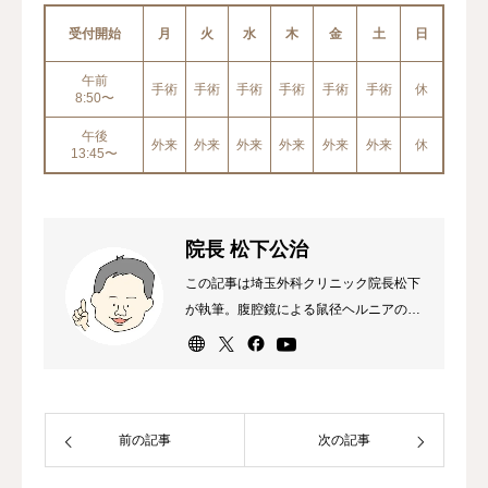
受付開始
月
火
水
木
金
土
日
午前
手術
手術
手術
手術
手術
手術
休
8:50〜
午後
外来
外来
外来
外来
外来
外来
休
13:45〜
院長 松下公治
この記事は埼玉外科クリニック院長松下
が執筆。腹腔鏡による鼠径ヘルニアの日
帰り手術が専門。外科専門医、消化器外
科専門医・指導医、内視鏡外科技術認定
医（ヘルニア）。
前の記事
次の記事