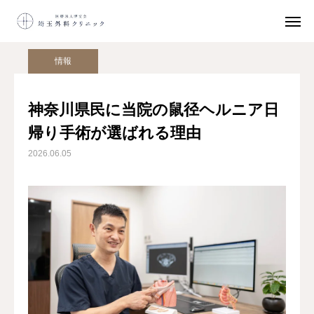
院長コラム
情報
神奈川県民に当院の鼠径ヘルニア日帰り手術が選ばれる理由
情報
ネット
予約
神奈川県民に当院の鼠径ヘルニア日
鼠径ヘルニア
日帰り手術
帰り手術が選ばれる理由
2026.06.05
初診の方へ
アクセス
鼠径ヘルニアとは
日帰り手術
選ばれる理由
初診の方へ