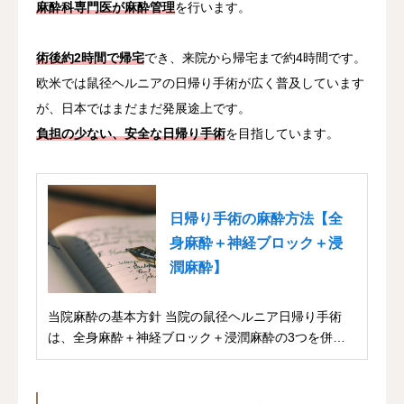
麻酔科専門医が麻酔管理
を行います。
術後約2時間で帰宅
でき、来院から帰宅まで約4時間です。
欧米では鼠径ヘルニアの日帰り手術が広く普及しています
が、日本ではまだまだ発展途上です。
負担の少ない、安全な日帰り手術
を目指しています。
日帰り手術の麻酔方法【全
身麻酔＋神経ブロック＋浸
潤麻酔】
当院麻酔の基本方針 当院の鼠径ヘルニア日帰り手術
は、全身麻酔＋神経ブロック＋浸潤麻酔の3つを併用
して...