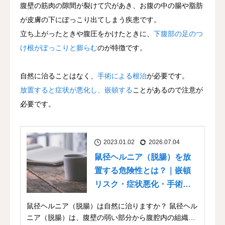
腹壁の筋肉の隙間が裂けて穴があき、お腹の中の腸や脂肪
が皮膚の下にぽっこり出てしまう疾患です。
立ち上がったときや腹圧をかけたときに、
下腹部の足のつ
け根がぽっこりと膨らむ
のが特徴です。
自然に治ることはなく、
手術による根治
が必要です。
放置すると症状が悪化し、嵌頓する
ことがあるので注意が
必要です。
2023.01.02
2026.07.04
鼠径ヘルニア（脱腸）を放
置する危険性とは？｜嵌頓
リスク・症状悪化・手術の
必要性
鼠径ヘルニア（脱腸）は自然に治りますか？ 鼠径ヘル
ニア（脱腸）は、腹壁の弱い部分から腹腔内の組織