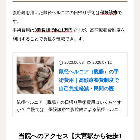
腹腔鏡を用いた鼠径ヘルニアの日帰り手術は
保険診療
で
す。
手術費用は
3割負担で約11万円
ですが、高額療養費制度を
利用することで負担を軽減できます。
2023.06.03
2026.07.11
鼠径ヘルニア（脱腸）の手
術費用｜高額療養費制度で
自己負担軽減・民間の医療
保険
鼠径ヘルニア（脱腸）の日帰り手術費用はいくらです
か？ 当院では、保険診療で腹腔鏡による鼠径ヘルニア
（...
当院へのアクセス【大宮駅から徒歩3