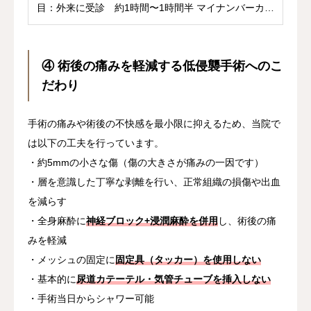
目：外来に受診 約1時間〜1時間半 マイナンバーカ
ー...
④ 術後の痛みを軽減する低侵襲手術へのこ
だわり
手術の痛みや術後の不快感を最小限に抑えるため、当院で
は以下の工夫を行っています。
・約5mmの小さな傷（傷の大きさが痛みの一因です）
・層を意識した丁寧な剥離を行い、正常組織の損傷や出血
を減らす
・全身麻酔に
神経ブロック+浸潤麻酔を併用
し、術後の痛
みを軽減
・メッシュの固定に
固定具（タッカー）を使用しない
・基本的に
尿道カテーテル・気管チューブを挿入しない
・手術当日からシャワー可能