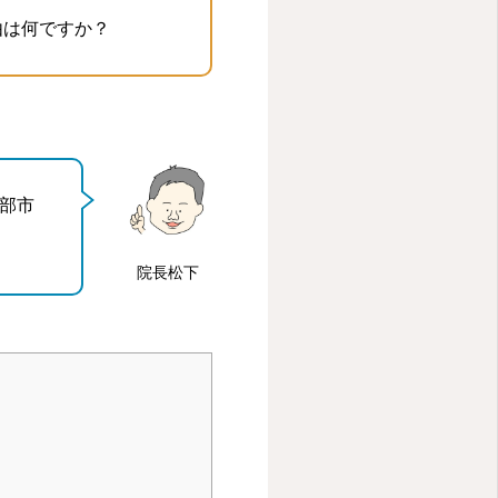
由は何ですか？
部市
院長松下