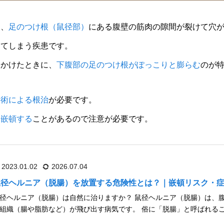
は、
足のつけ根（鼠径部）
にある腹壁の筋肉の隙間が裂けて穴
出てしまう疾患です。
をかけたときに、
下腹部の足のつけ根がぽっこりと膨らむ
のが
手術による根治
が必要です。
、嵌頓する
ことがあるので注意が必要です。
2023.01.02
2026.07.04
鼠径ヘルニア（脱腸）を放置する危険性とは？｜嵌頓リスク・
径ヘルニア（脱腸）は自然に治りますか？ 鼠径ヘルニア（脱腸）は、
組織（腸や脂肪など）が飛び出す病気です。 俗に「脱腸」と呼ばれる
生活に支障をきたすことが少なくありません。成人の場合、鼠径ヘルニ