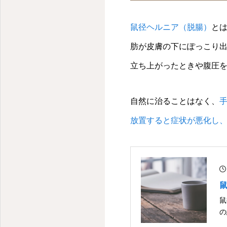
鼠径ヘルニア日帰り手術センター 大宮駅徒歩３分
鼠径ヘルニア（脱腸）
と
肪が皮膚の下にぽっこり
立ち上がったときや腹圧
自然に治ることはなく、
放置すると症状が悪化し
鼠
の
常