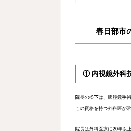
ま
春日部市
① 内視鏡外
院長の松下は、腹腔鏡手
この資格を持つ外科医が
院長は外科医療に20年以