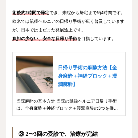
術後約2時間で帰宅
でき、来院から帰宅まで約4時間です。
欧米では鼠径ヘルニアの日帰り手術が広く普及しています
が、日本ではまだまだ発展途上です。
負担の少ない、安全な日帰り手術
を目指しています。
日帰り手術の麻酔方法【全
身麻酔＋神経ブロック＋浸
潤麻酔】
当院麻酔の基本方針 当院の鼠径ヘルニア日帰り手術
は、全身麻酔＋神経ブロック＋浸潤麻酔の3つを併用
して...
③ 2〜3回の受診で、治療が完結