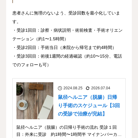
患者さんに無理のないよう、受診回数を最小化していま
す。
・受診1回目：診察・病状説明・術前検査・手術オリエン
テーション（約1〜1.5時間）
・受診2回目：手術当日（来院から帰宅まで約4時間）
・受診3回目：術後1週間の経過確認（約10〜15分、電話
でのフォローも可）
2024.08.25
2026.07.04
鼠径ヘルニア（脱腸）日帰
り手術のスケジュール【3回
の受診で治療が完結】
鼠径ヘルニア（脱腸）の日帰り手術の流れ 受診１回
目：外来に受診 約1時間〜1時間半 マイナンバーカ