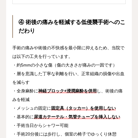
ー...
④ 術後の痛みを軽減する低侵襲手術へのこ
だわり
手術の痛みや術後の不快感を最小限に抑えるため、当院で
は以下の工夫を行っています。
・約5mmの小さな傷（傷の大きさが痛みの一因です）
・層を意識した丁寧な剥離を行い、正常組織の損傷や出血
を減らす
・全身麻酔に
神経ブロック+浸潤麻酔を併用
し、術後の痛
みを軽減
・メッシュの固定に
固定具（タッカー）を使用しない
・基本的に
尿道カテーテル・気管チューブを挿入しない
・手術当日からシャワー可能
・手術20分後には歩行し、個室の椅子でゆっくり休憩