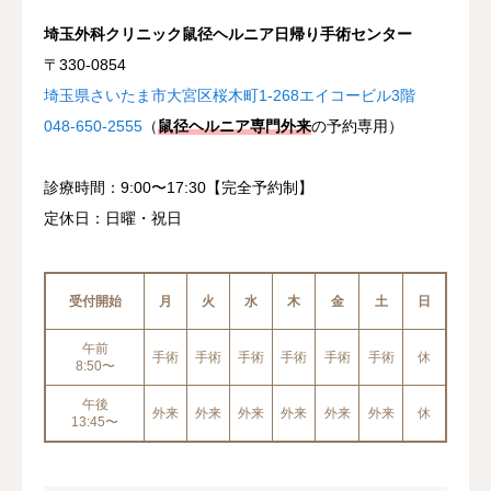
埼玉外科クリニック鼠径ヘルニア日帰り手術センター
〒330-0854
埼玉県さいたま市大宮区桜木町1-268エイコービル3階
048-650-2555
（
鼠径ヘルニア専門外来
の予約専用）
診療時間：9:00〜17:30【完全予約制】
定休日：日曜・祝日
受付開始
月
火
水
木
金
土
日
午前
手術
手術
手術
手術
手術
手術
休
8:50〜
午後
外来
外来
外来
外来
外来
外来
休
13:45〜