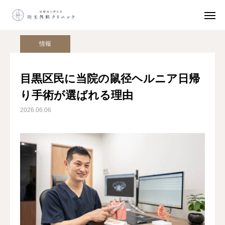
院長コラム
情報
目黒区民に当院の鼠径ヘルニア日帰り手術が選ばれる理由
情報
ネット
予約
目黒区民に当院の鼠径ヘルニア日帰
鼠径ヘルニア
日帰り手術
り手術が選ばれる理由
2026.06.06
初診の方へ
アクセス
鼠径ヘルニアとは
日帰り手術
選ばれる理由
初診の方へ