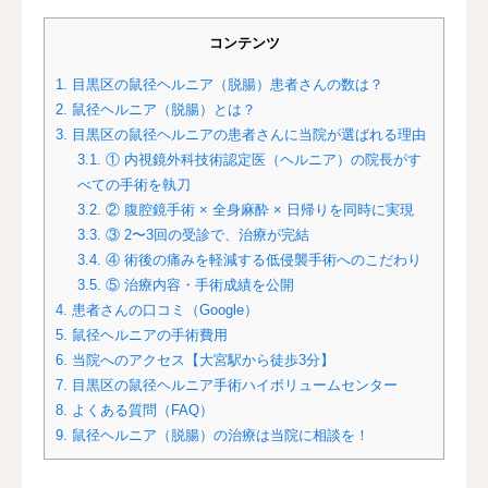
コンテンツ
1.
目黒区の鼠径ヘルニア（脱腸）患者さんの数は？
2.
鼠径ヘルニア（脱腸）とは？
3.
目黒区の鼠径ヘルニアの患者さんに当院が選ばれる理由
3.1.
① 内視鏡外科技術認定医（ヘルニア）の院長がす
べての手術を執刀
3.2.
② 腹腔鏡手術 × 全身麻酔 × 日帰りを同時に実現
3.3.
③ 2〜3回の受診で、治療が完結
3.4.
④ 術後の痛みを軽減する低侵襲手術へのこだわり
3.5.
⑤ 治療内容・手術成績を公開
4.
患者さんの口コミ（Google）
5.
鼠径ヘルニアの手術費用
6.
当院へのアクセス【大宮駅から徒歩3分】
7.
目黒区の鼠径ヘルニア手術ハイボリュームセンター
8.
よくある質問（FAQ）
9.
鼠径ヘルニア（脱腸）の治療は当院に相談を！