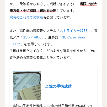
か」、受診前から安心して判断できるように、
当院では治
療方針・手術成績・費用を公開
しています。
院長のこれまでの実績
も公開しています。
また、高性能の腹腔鏡システム「
ストライカー1788
」、電
気メス「
エルベ VIO3
」、麻酔器「
GE Carestation
620Pro
」を使用しています。
手術は技術だけでなく、どのような道具を使うかも、その
質を決める重要な要素だと考えています。
当院の手術成績
当院の手術件数推移 2025年の総手術件数は534件でし