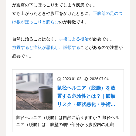
が皮膚の下にぽっこり出てしまう疾患です。
立ち上がったときや腹圧をかけたときに、
下腹部の足のつ
け根がぽっこりと膨らむ
のが特徴です。
自然に治ることはなく、
手術による根治
が必要です。
放置すると症状が悪化し、嵌頓する
ことがあるので注意が
必要です。
2023.01.02
2026.07.04
鼠径ヘルニア（脱腸）を放
置する危険性とは？｜嵌頓
リスク・症状悪化・手術の
必要性
鼠径ヘルニア（脱腸）は自然に治りますか？ 鼠径ヘル
ニア（脱腸）は、腹壁の弱い部分から腹腔内の組織
（腸...