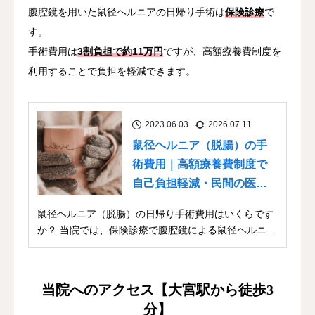
腹腔鏡を用いた鼠径ヘルニアの日帰り手術は
保険診療
で
す。
手術費用は
3割負担で約11万円
ですが、高額療養費制度を
利用することで負担を軽減できます。
2023.06.03
2026.07.11
鼠径ヘルニア（脱腸）の手
術費用｜高額療養費制度で
自己負担軽減・民間の医療
保険
鼠径ヘルニア（脱腸）の日帰り手術費用はいくらです
か？ 当院では、保険診療で腹腔鏡による鼠径ヘルニア
（...
当院へのアクセス【大宮駅から徒歩3
分】