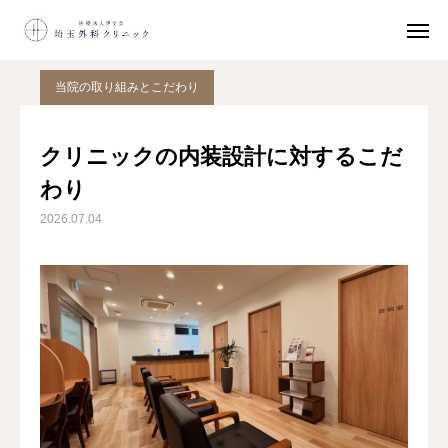
院長コラム
当院の取り組みとこだわり
クリニックの内装設計に対するこだわり
当院の取り組みとこだわり
ネット
予約
クリニックの内装設計に対するこだ
鼠径ヘルニア
日帰り手術
わり
2026.07.04
初診の方へ
アクセス
鼠径ヘルニアとは
日帰り手術
選ばれる理由
初診の方へ