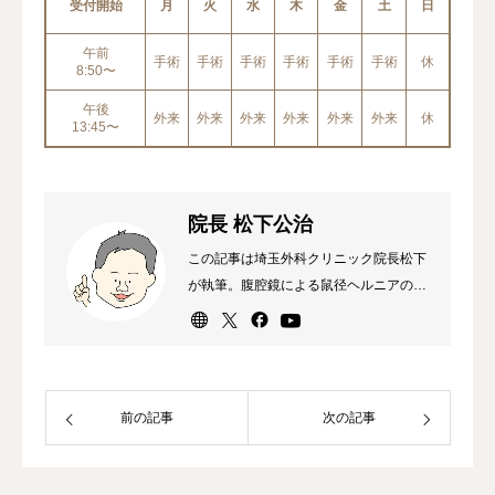
受付開始
月
火
水
木
金
土
日
午前
手術
手術
手術
手術
手術
手術
休
8:50〜
午後
外来
外来
外来
外来
外来
外来
休
13:45〜
院長 松下公治
この記事は埼玉外科クリニック院長松下
が執筆。腹腔鏡による鼠径ヘルニアの日
帰り手術が専門。外科専門医、消化器外
科専門医・指導医、内視鏡外科技術認定
医（ヘルニア）。
前の記事
次の記事