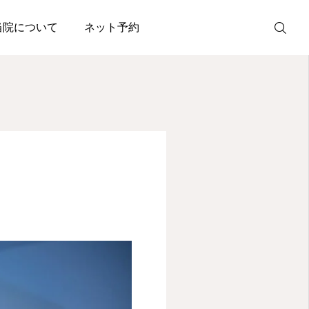
当院について
ネット予約
ネット
予約
鼠径ヘルニア
日帰り手術
初診の方へ