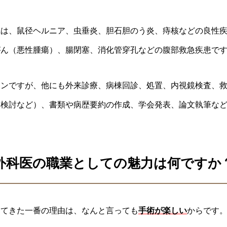
気は、鼠径ヘルニア、虫垂炎、胆石胆のう炎、痔核などの良性
がん（悪性腫瘍）、腸閉塞、消化管穿孔などの腹部救急疾患で
インですが、他にも外来診療、病棟回診、処置、内視鏡検査、
例検討など）、書類や病歴要約の作成、学会発表、論文執筆な
外科医の職業としての魅力は何ですか
けてきた一番の理由は、なんと言っても
手術が楽しい
からです