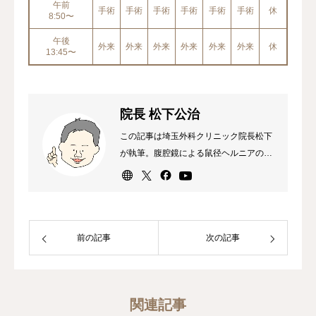
午前
手術
手術
手術
手術
手術
手術
休
8:50〜
午後
外来
外来
外来
外来
外来
外来
休
13:45〜
院長 松下公治
この記事は埼玉外科クリニック院長松下
が執筆。腹腔鏡による鼠径ヘルニアの日
帰り手術が専門。外科専門医、消化器外
科専門医・指導医、内視鏡外科技術認定
医（ヘルニア）。
前の記事
次の記事
関連記事