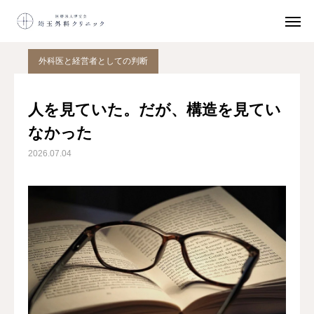
院長コラム
外科医と経営者としての判断
人を見ていた。だが、構造を見ていなかった
外科医と経営者としての判断
ネット
予約
人を見ていた。だが、構造を見てい
鼠径ヘルニア
日帰り手術
なかった
2026.07.04
初診の方へ
アクセス
鼠径ヘルニアとは
日帰り手術
選ばれる理由
初診の方へ