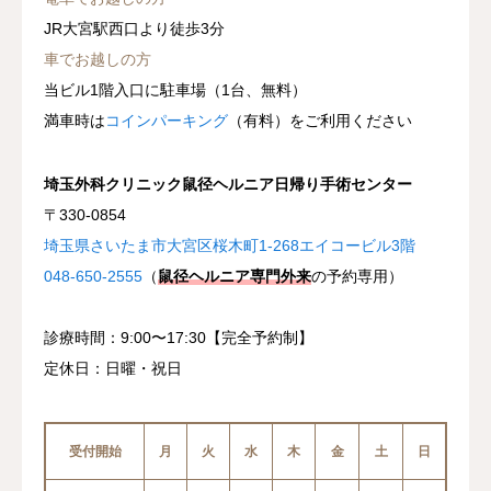
JR大宮駅西口より徒歩3分
車でお越しの方
当ビル1階入口に駐車場（1台、無料）
満車時は
コインパーキング
（有料）をご利用ください
埼玉外科クリニック鼠径ヘルニア日帰り手術センター
〒330-0854
埼玉県さいたま市大宮区桜木町1-268エイコービル3階
048-650-2555
（
鼠径ヘルニア専門外来
の予約専用）
診療時間：9:00〜17:30【完全予約制】
定休日：日曜・祝日
受付開始
月
火
水
木
金
土
日